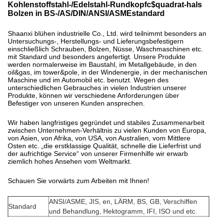
Kohlenstoffstahl-/Edelstahl-Rundkopfc$quadrat-hals
Bolzen in BS-/AS/DIN/ANSI/ASMEstandard
Shaanxi blühen industrielle Co., Ltd. wird teilnimmt besonders an
Untersuchungs-, Herstellungs- und Lieferungsbefestigern
einschließlich Schrauben, Bolzen, Nüsse, Waschmaschinen etc.
mit Standard und besonders angefertigt. Unsere Produkte
werden normalerweise im Baustahl, im Metallgebäude, in den
oil&gas, im tower&pole, in der Windenergie, in der mechanischen
Maschine und im Automobil etc. benutzt. Wegen des
unterschiedlichen Gebrauches in vielen Industrien unserer
Produkte, können wir verschiedene Anforderungen über
Befestiger von unseren Kunden ansprechen.
Wir haben langfristiges gegründet und stabiles Zusammenarbeit
zwischen Unternehmen-Verhältnis zu vielen Kunden von Europa,
von Asien, von Afrika, von USA, von Australien, vom Mittlere
Osten etc. „die erstklassige Qualität, schnelle die Lieferfrist und
der aufrichtige Service“ von unserer Firmenhilfe wir erwarb
ziemlich hohes Ansehen vom Weltmarkt.
Schauen Sie vorwärts zum Arbeiten mit Ihnen!
ANSI/ASME, JIS, en, LÄRM, BS, GB, Verschiffen
Standard
und Behandlung, Hektogramm, IFI, ISO und etc.