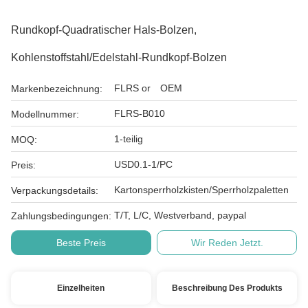
Rundkopf-Quadratischer Hals-Bolzen,
Kohlenstoffstahl/Edelstahl-Rundkopf-Bolzen
FLRS or OEM
Markenbezeichnung:
FLRS-B010
Modellnummer:
1-teilig
MOQ:
USD0.1-1/PC
Preis:
Kartonsperrholzkisten/Sperrholzpaletten
Verpackungsdetails:
T/T, L/C, Westverband, paypal
Zahlungsbedingungen:
Beste Preis
Wir Reden Jetzt.
Einzelheiten
Beschreibung Des Produkts