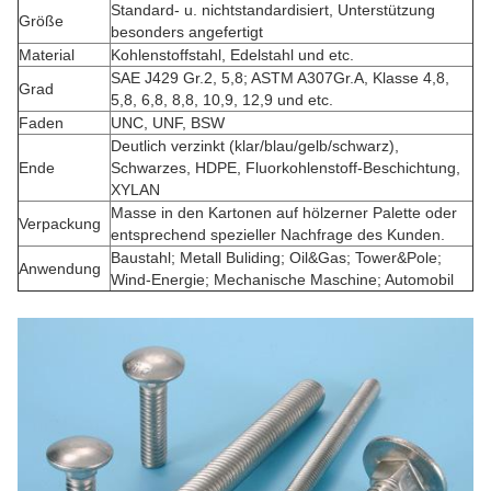
Standard- u. nichtstandardisiert, Unterstützung
Größe
besonders angefertigt
Material
Kohlenstoffstahl, Edelstahl und etc.
SAE J429 Gr.2, 5,8; ASTM A307Gr.A, Klasse 4,8,
Grad
5,8, 6,8, 8,8, 10,9, 12,9 und etc.
Faden
UNC, UNF, BSW
Deutlich verzinkt (klar/blau/gelb/schwarz),
Ende
Schwarzes, HDPE, Fluorkohlenstoff-Beschichtung,
XYLAN
Masse in den Kartonen auf hölzerner Palette oder
Verpackung
entsprechend spezieller Nachfrage des Kunden.
Baustahl; Metall Buliding; Oil&Gas; Tower&Pole;
Anwendung
Wind-Energie; Mechanische Maschine; Automobil