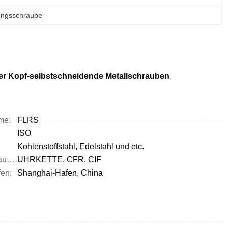
ungsschraube
er Kopf-selbstschneidende Metallschrauben
me:
FLRS
ISO
Kohlenstoffstahl, Edelstahl und etc.
Vertragsklausel:
UHRKETTE, CFR, CIF
fen:
Shanghai-Hafen, China