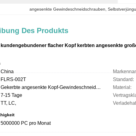
angesenkte Gewindeschneidschrauben
, 
Selbstverjüng
ibung Des Produkts
 kundengebundener flacher Kopf kerbten angesenkte groß
s
China
Markenna
FLRS-002T
Standard:
Gekerbte angesenkte Kopf-Gewindeschneidschraube
Material:
7-15 Tage
TT, LC,
Verladeha
higkeit
5000000 PC pro Monat