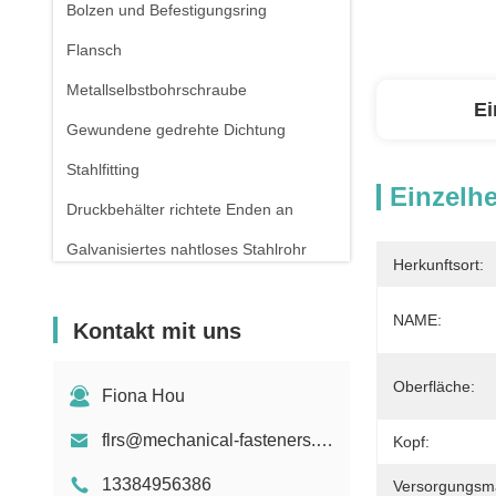
Bolzen und Befestigungsring
Flansch
Metallselbstbohrschraube
Ei
Gewundene gedrehte Dichtung
Stahlfitting
Einzelhe
Druckbehälter richtete Enden an
Galvanisiertes nahtloses Stahlrohr
Herkunftsort:
Schmieden und Casting
NAME:
Kontakt mit uns
Druckfeder
Oberfläche:
Fiona Hou
flrs@mechanical-fasteners.com
Kopf:
13384956386
Versorgungsmat