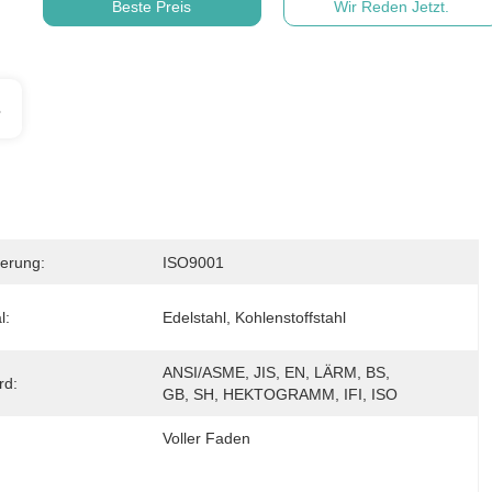
Beste Preis
Wir Reden Jetzt.
s
zierung:
ISO9001
l:
Edelstahl, Kohlenstoffstahl
ANSI/ASME, JIS, EN, LÄRM, BS, 
rd:
GB, SH, HEKTOGRAMM, IFI, ISO
Voller Faden