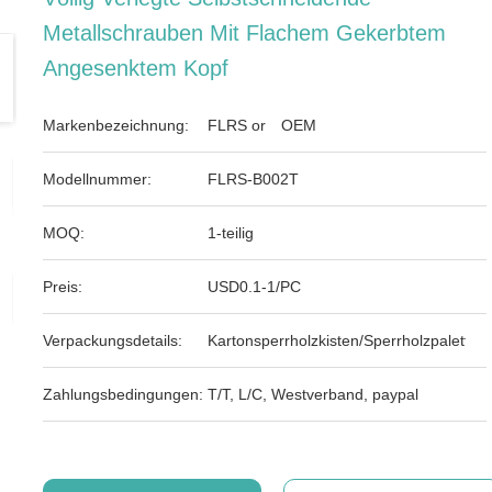
Metallschrauben Mit Flachem Gekerbtem
Angesenktem Kopf
Markenbezeichnung:
FLRS or OEM
Modellnummer:
FLRS-B002T
MOQ:
1-teilig
Preis:
USD0.1-1/PC
Verpackungsdetails:
Kartonsperrholzkisten/Sperrholzpaletten
Zahlungsbedingungen:
T/T, L/C, Westverband, paypal