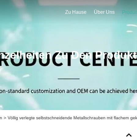
Zu Hause
Über Uns
Produi
nzelheiten Zu Den Produk
en
>
Völlig verlegte selbstschneidende Metallschrauben mit flachem 