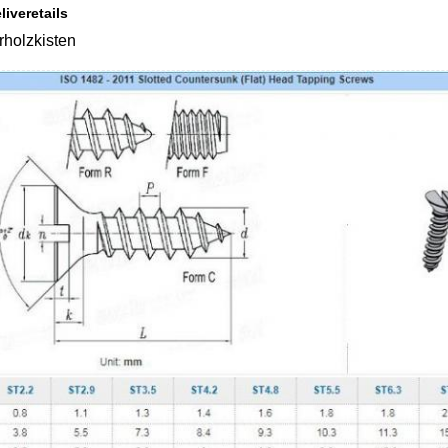
liveretails
rholzkisten