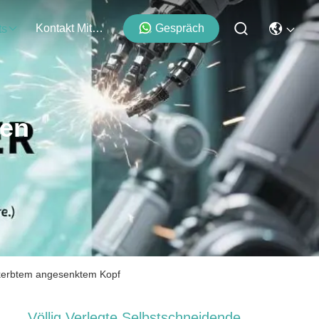
Kontakt Mit Uns
Gespräch
ts
ten
gekerbtem angesenktem Kopf
Völlig Verlegte Selbstschneidende