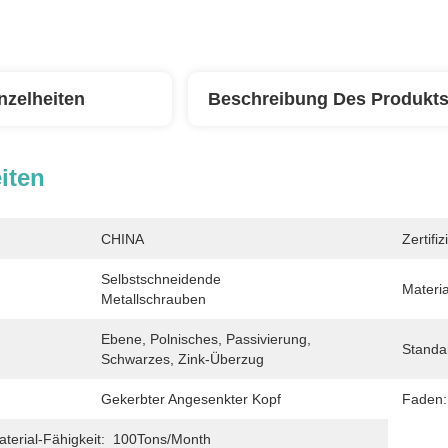
nzelheiten
Beschreibung Des Produkt
iten
CHINA
Zertifi
Selbstschneidende 
Materia
Metallschrauben
Ebene, Polnisches, Passivierung, 
Standa
Schwarzes, Zink-Überzug
Gekerbter Angesenkter Kopf
Faden:
erial-Fähigkeit:
100Tons/Month