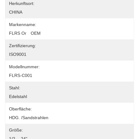
Herkunftsort:
CHINA
Markenname:
FLRS Or　OEM
Zertifizierung:
ISO9001
Modellnummer:
FLRS-C001
Stahl:
Edelstahl
Oberfläche:
HDG. /Sandstrahlen
Größe:
1/2 „- 24"