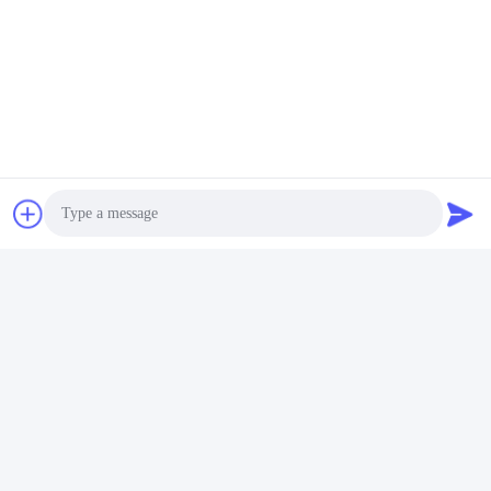
Nahtloser Geschmiedeter Kopf Der Hexen-3000LB
4" Geschmiedeter Reduziernippel
Schnelle Kontaktaufnahme
Anschrift
Allee des Eurasier-No.3939., ökologischer Bezirk Chanba,
Xi'an, China
Photo
Tel.
Video Call
86-29-86613868
Audio Call
E-Mail-Adresse
flrs@mechanical-fasteners.com