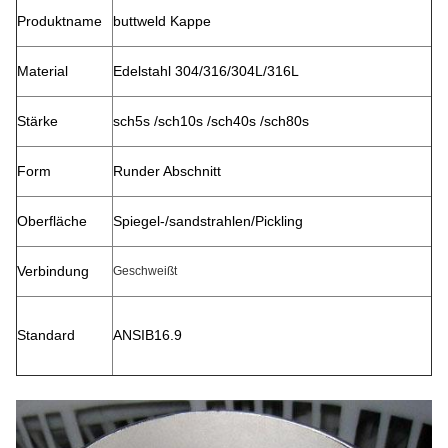
Produktname
buttweld Kappe
Material
Edelstahl 304/316/304L/316L
Stärke
sch5s /sch10s /sch40s /sch80s
Form
Runder Abschnitt
Oberfläche
Spiegel-/sandstrahlen/Pickling
Verbindung
Geschweißt
Standard
ANSIB16.9